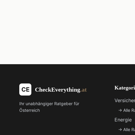
Kategor
CE
CheckEverything
.at
Versiche
Ihr unabhängiger Ratgeber für
Österreich
→
Alle 
Energie
→
Alle 