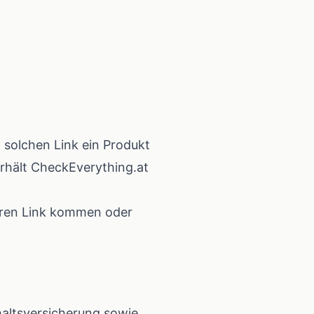
n solchen Link ein Produkt
erhält CheckEverything.at
seren Link kommen oder
altsversicherung sowie