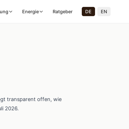
rung
Energie
Ratgeber
DE
EN
egt transparent offen, wie
uli 2026
.