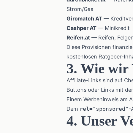
Strom/Gas
Giromatch AT
— Kreditver
Cashper AT
— Minikredit
Reifen.at
— Reifen, Felge
Diese Provisionen finanzie
kostenlosen Ratgeber-Inha
3. Wie wir
Affiliate-Links sind auf C
Buttons oder Links mit d
Einem Werbehinweis am An
Dem
rel="sponsored"
-
4. Unser V