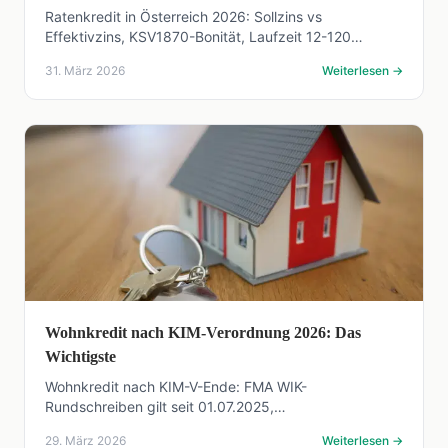
Ratenkredit in Österreich 2026: Sollzins vs
Effektivzins, KSV1870-Bonität, Laufzeit 12-120
Monate, Sondertilgung und 14-Tage-Widerruf nach
31. März 2026
Weiterlesen
→
VKrG.
Wohnkredit nach KIM-Verordnung 2026: Das
Wichtigste
Wohnkredit nach KIM-V-Ende: FMA WIK-
Rundschreiben gilt seit 01.07.2025,
Gebührenbefreiung bis 30.06.2026 spart bis 11.500
29. März 2026
Weiterlesen
→
Euro. Was Banken jetzt verlangen.