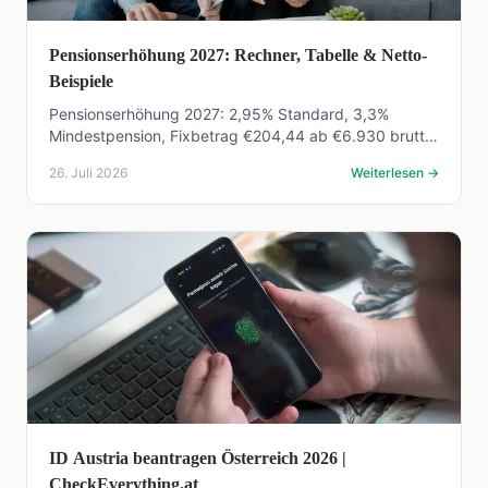
Pensionserhöhung 2027: Rechner, Tabelle & Netto-
Beispiele
Pensionserhöhung 2027: 2,95% Standard, 3,3%
Mindestpension, Fixbetrag €204,44 ab €6.930 brutto.
Mit Rechner, Tabelle und Netto-Beispielen für
26. Juli 2026
Weiterlesen
→
Österreich.
ID Austria beantragen Österreich 2026 |
CheckEverything.at