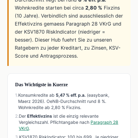
Wohnkredite starten bei circa
2,80 %
Fixzins
(10 Jahre). Verbindlich sind ausschliesslich der
Effektivzins gemaess Paragraph 28 VKrG und
der KSV1870 RiskIndicator (niedriger =
besser). Dieser Hub fuehrt Sie zu unseren
Ratgebern zu jeder Kreditart, zu Zinsen, KSV-
Score und Antragsprozess.
Das Wichtigste in Kuerze
1
.
Konsumkredite ab
5,47 % eff. p.a.
(easybank,
Maerz 2026). OeNB-Durchschnitt rund 8 %.
Wohnkredite ab 2,80 % Fixzins.
2
.
Der
Effektivzins
ist die einzig relevante
Vergleichszahl. Pflichtangabe nach
Paragraph 28
VKrG
.
3
.
KSV1870 RiskIndicator: 100 bis 699. Je niedriger,