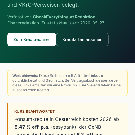
und VKrG-Verweisen belegt.
Verfasst von
CheckEverything.at Redaktion
,
Finanzredaktion. Zuletzt aktualisiert:
2026-05-27
.
Zum Kreditrechner
Kreditarten ansehen
Werbehinweis:
Diese Seite enthaelt Affiliate-Links zu
durchblicker.at und Giromatch. Bei Vertragsabschluessen ueber
diese Links erhalten wir eine Provision. Fuer Sie entstehen keine
zusaetzlichen Kosten.
KURZ BEANTWORTET
Konsumkredite in Oesterreich kosten 2026 ab
5,47 % eff. p.a.
(easybank), der OeNB-
Durchschnitt liegt bei rund
8 % eff. p.a.