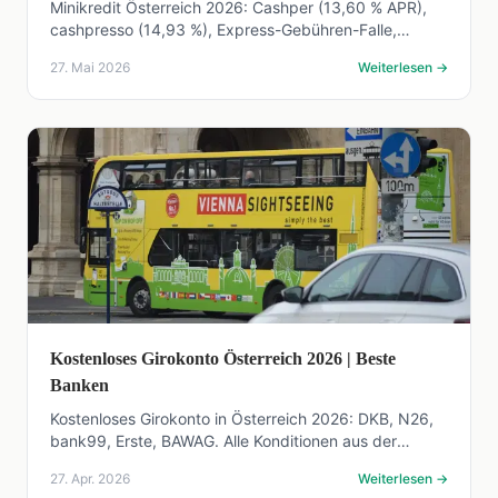
Minikredit Österreich 2026: Cashper (13,60 % APR),
cashpresso (14,93 %), Express-Gebühren-Falle,
Kostenmatrix, VerKRAG 2026 und günstigere
27. Mai 2026
Weiterlesen
→
Alternativen.
Kostenloses Girokonto Österreich 2026 | Beste
Banken
Kostenloses Girokonto in Österreich 2026: DKB, N26,
bank99, Erste, BAWAG. Alle Konditionen aus der
Entgeltinformation direkt geprüft.
27. Apr. 2026
Weiterlesen
→