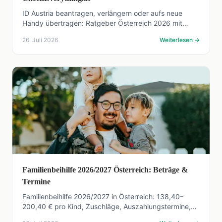
ID Austria beantragen, verlängern oder aufs neue
Handy übertragen: Ratgeber Österreich 2026 mit
EUDI-Wallet-Fahrplan und Praxis-Tipps. Jetzt
26. Juli 2026
Weiterlesen
→
informieren!
Familienbeihilfe 2026/2027 Österreich: Beträge &
Termine
Familienbeihilfe 2026/2027 in Österreich: 138,40–
200,40 € pro Kind, Zuschläge, Auszahlungstermine,
Antrag und Zuverdienstgrenze. Alle amtlichen Zahlen.