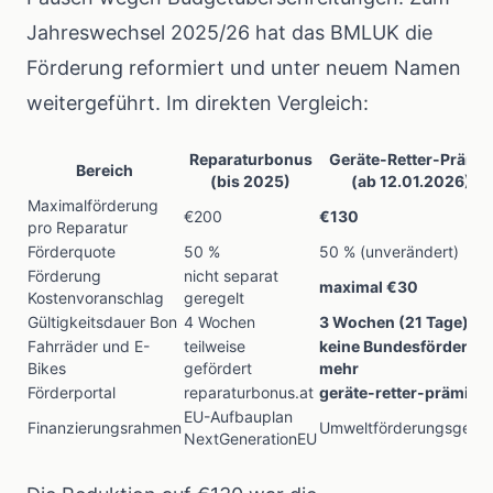
Jahreswechsel 2025/26 hat das BMLUK die
Förderung reformiert und unter neuem Namen
weitergeführt. Im direkten Vergleich:
Reparaturbonus
Geräte-Retter-Prämie
Bereich
(bis 2025)
(ab 12.01.2026)
Maximalförderung
€200
€130
pro Reparatur
Förderquote
50 %
50 % (unverändert)
Förderung
nicht separat
maximal €30
Kostenvoranschlag
geregelt
Gültigkeitsdauer Bon
4 Wochen
3 Wochen (21 Tage)
Fahrräder und E-
teilweise
keine Bundesförderun
Bikes
gefördert
mehr
Förderportal
reparaturbonus.at
geräte-retter-prämie.a
EU-Aufbauplan
Finanzierungsrahmen
Umweltförderungsgese
NextGenerationEU