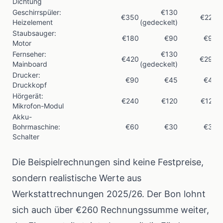
Dichtung
Geschirrspüler:
€130
€350
€220
Heizelement
(gedeckelt)
Staubsauger:
€180
€90
€90
Motor
Fernseher:
€130
€420
€290
Mainboard
(gedeckelt)
Drucker:
€90
€45
€45
Druckkopf
Hörgerät:
€240
€120
€120
Mikrofon-Modul
Akku-
Bohrmaschine:
€60
€30
€30
Schalter
Die Beispielrechnungen sind keine Festpreise,
sondern realistische Werte aus
Werkstattrechnungen 2025/26. Der Bon lohnt
sich auch über €260 Rechnungssumme weiter,