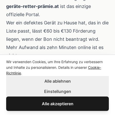
geräte-retter-prämie.at
ist das einzige
offizielle Portal.
Wer ein defektes Gerät zu Hause hat, das in die
Liste passt, lässt €60 bis €130 Förderung
liegen, wenn der Bon nicht beantragt wird.
Mehr Aufwand als zehn Minuten online ist es
nicht.
Wir verwenden Cookies, um Ihre Erfahrung zu verbessern
Quellen
und Inhalte zu personalisieren. Details in unserer
Cookie-
BMLUK: Geräte-Retter-Prämie ab 12. Jänner
Richtlinie
.
Alle ablehnen
2026 (bmluk.gv.at)
oesterreich.gv.at: Geräte-Retter-Prämie
Einstellungen
Arbeiterkammer Österreich: "Geräte-Retter-
Alle akzeptieren
Prämie (früher: Reparaturbonus)"
(arbeiterkammer.at)