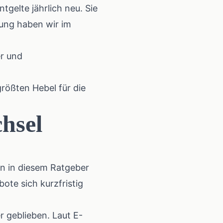
ntgelte
jährlich neu. Sie
ebung haben wir im
r und
größten Hebel für die
chsel
en in diesem Ratgeber
te sich kurzfristig
er geblieben. Laut
E-