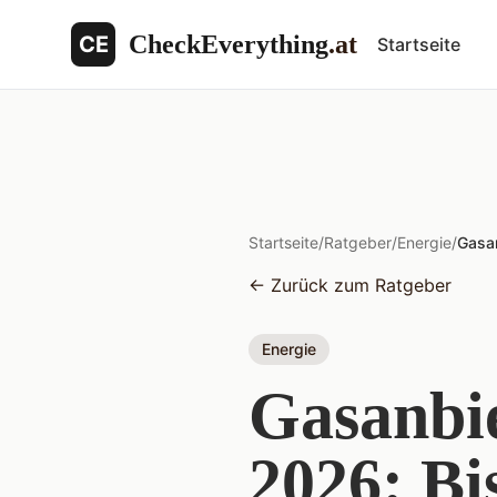
CheckEverything
.at
CE
Startseite
Startseite
/
Ratgeber
/
Energie
/
Gasan
←
Zurück zum Ratgeber
Energie
Gasanbie
2026: Bi