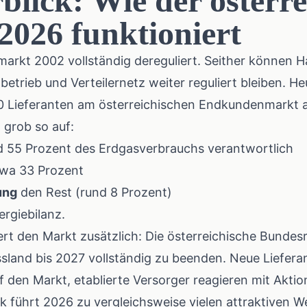
lick: Wie der österre
026 funktioniert
markt 2002 vollständig dereguliert. Seither können H
etrieb und Verteilernetz weiter reguliert bleiben. He
 Lieferanten am österreichischen Endkundenmarkt a
h grob so auf:
d 55 Prozent des Erdgasverbrauchs verantwortlich
wa 33 Prozent
ung
den Rest (rund 8 Prozent)
nergiebilanz
.
ert den Markt zusätzlich: Die
österreichische Bundes
sland bis 2027 vollständig zu beenden. Neue Lieferan
 den Markt, etablierte Versorger reagieren mit Aktio
k führt 2026 zu vergleichsweise vielen attraktiven 