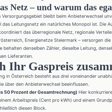
as Netz – und warum das egal
m Versorgungsgebiet bleibt beim Anbieterwechsel unv
il das Leitungsnetz ein natürliches Monopol ist. Die
Au
oordiniert das überregionale Netz, regionale Verteil
österreich, Energienetze Steiermark – versorgen die
e behalten denselben Zähler, dieselbe Leitung, dense
n Lieferanten.
ich Ihr Gaspreis zusa
g in Österreich besteht aus drei voneinander unabh
e über den Anbieterwechsel beeinflussen.
 bis 50 Prozent der Gesamtrechnung)
Hier konkurriere
inem Arbeitspreis (Cent pro kWh) und einem Grundpr
ließlich diesen Block.