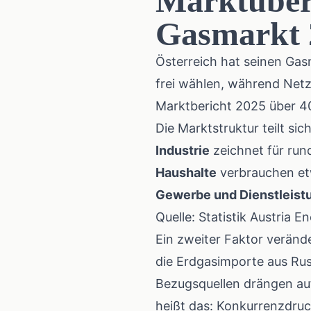
Marktüberb
Gasmarkt 2
Österreich hat seinen Gas
frei wählen, während Netzb
Marktbericht 2025
über 40
Die Marktstruktur teilt sic
Industrie
zeichnet für run
Haushalte
verbrauchen et
Gewerbe und Dienstleist
Quelle:
Statistik Austria E
Ein zweiter Faktor veränd
die Erdgasimporte aus Rus
Bezugsquellen drängen auf
heißt das: Konkurrenzdruc