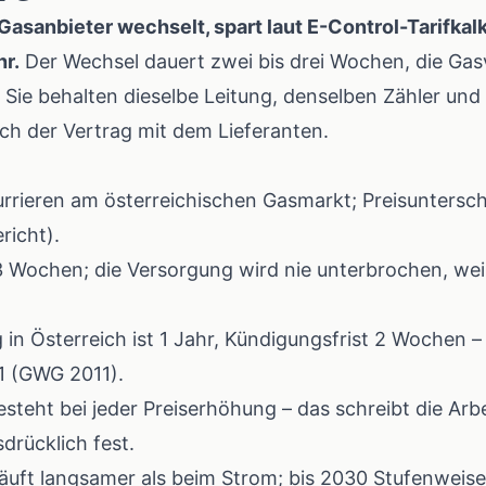
Gasanbieter wechselt, spart laut
E-Control-Tarifkal
hr.
Der Wechsel dauert zwei bis drei Wochen, die Gas
Sie behalten dieselbe Leitung, denselben Zähler und
ich der Vertrag mit dem Lieferanten.
rrieren am österreichischen Gasmarkt; Preisuntersch
richt
).
3 Wochen; die Versorgung wird nie unterbrochen, wei
in Österreich ist 1 Jahr, Kündigungsfrist 2 Wochen –
1
(GWG 2011).
teht bei jeder Preiserhöhung – das schreibt die
Arb
drücklich fest.
läuft langsamer als beim Strom; bis 2030 Stufenweis