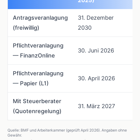
2025)
Antragsveranlagung
31. Dezember
S
(freiwillig)
2030
e
Pflichtveranlagung
Pf
30. Juni 2026
— FinanzOnline
v
Pflichtveranlagung
N
30. April 2026
— Papier (L1)
A
Mit Steuerberater
K
31. März 2027
(Quotenregelung)
F
Quelle: BMF und Arbeiterkammer (geprüft April 2026). Angaben ohne
Gewähr.