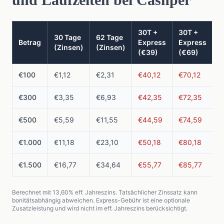
30T +
30T +
30 Tage
62 Tage
Betrag
Express
Express
(Zinsen)
(Zinsen)
(€39)
(€69)
€100
€1,12
€2,31
€40,12
€70,12
€300
€3,35
€6,93
€42,35
€72,35
€500
€5,59
€11,55
€44,59
€74,59
€1.000
€11,18
€23,10
€50,18
€80,18
€1.500
€16,77
€34,64
€55,77
€85,77
Berechnet mit 13,60% eff. Jahreszins. Tatsächlicher Zinssatz kann
bonitätsabhängig abweichen. Express-Gebühr ist eine optionale
Zusatzleistung und wird nicht im eff. Jahreszins berücksichtigt.