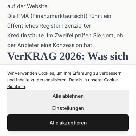
auf der Website.
Die
FMA (Finanzmarktaufsicht)
führt ein
öffentliches Register lizenzierter
Kreditinstitute. Im Zweifel prüfen Sie dort, ob
der Anbieter eine Konzession hat.
VerKRAG 2026: Was sich
ab November ändert
Wir verwenden Cookies, um Ihre Erfahrung zu verbessern
Ab dem 20. November 2026 tritt in Österreich
und Inhalte zu personalisieren. Details in unserer
Cookie-
Richtlinie
.
das neue Verbraucherkreditgesetz (VerKRAG
Alle ablehnen
2026) in Kraft, das die EU-Richtlinie
2023/2225 umsetzt. Für Minikredit-Nutzer sind
Einstellungen
zwei Änderungen direkt relevant:
Alle akzeptieren
Kleinkredite unter €200 werden erstmals