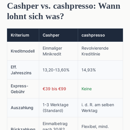
Cashper vs. cashpresso: Wann
lohnt sich was?
Kriterium
Cashper
cashpresso
Einmaliger
Revolvierende
Kreditmodell
Minikredit
Kreditlinie
Eff.
13,20-13,60%
14,93%
Jahreszins
Express-
€39 bis €99
Keine
Gebühr
1-3 Werktage
i. d. R. am selben
Auszahlung
(Standard)
Werktag
Einmalbetrag
Flexibel, mind.
Rückzahlung
nach 30/62