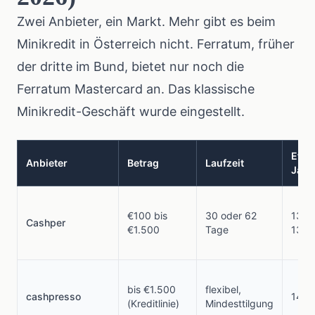
Zwei Anbieter, ein Markt. Mehr gibt es beim
Minikredit in Österreich nicht. Ferratum, früher
der dritte im Bund, bietet nur noch die
Ferratum Mastercard an. Das klassische
Minikredit-Geschäft wurde eingestellt.
Eff.
Anbieter
Betrag
Laufzeit
Jahr
€100 bis
30 oder 62
13,2
Cashper
€1.500
Tage
13,6
bis €1.500
flexibel,
cashpresso
14,9
(Kreditlinie)
Mindesttilgung