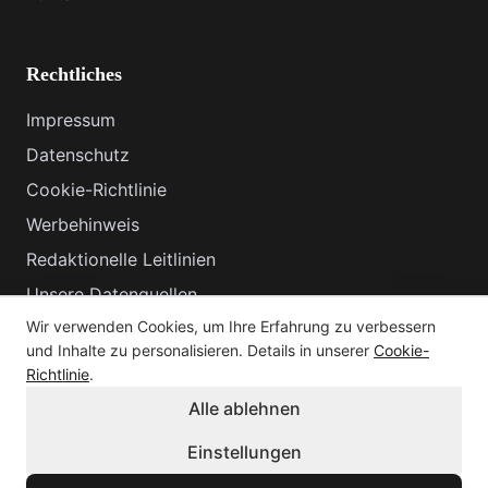
Rechtliches
Impressum
Datenschutz
Cookie-Richtlinie
Werbehinweis
Redaktionelle Leitlinien
Unsere Datenquellen
Wir verwenden Cookies, um Ihre Erfahrung zu verbessern
So finanziert sich diese Seite
und Inhalte zu personalisieren. Details in unserer
Cookie-
Richtlinie
.
Alle ablehnen
©
2026
CheckEverything.at.
Alle Rechte vorbehalten.
Einstellungen
Made with ❤️ in Austria